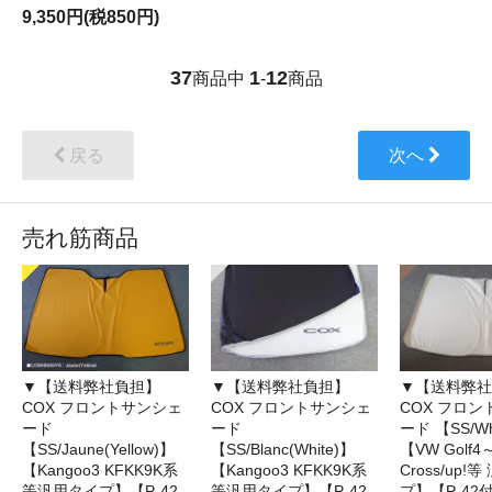
9,350円(税850円)
37
1
12
商品中
-
商品
戻る
次へ
売れ筋商品
▼【送料弊社負担】
▼【送料弊社負担】
▼【送料弊社
COX フロントサンシェ
COX フロントサンシェ
COX フロ
ード
ード
ード 【SS/Wh
【SS/Jaune(Yellow)】
【SS/Blanc(White)】
【VW Golf4
【Kangoo3 KFKK9K系
【Kangoo3 KFKK9K系
Cross/up!
等汎用タイプ】【P-42
等汎用タイプ】【P-42
プ】【P-42