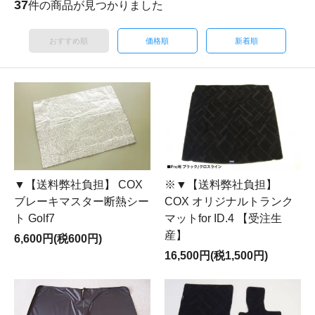
37
件の商品が見つかりました
おすすめ順
価格順
新着順
▼【送料弊社負担】 COX
※▼【送料弊社負担】
ブレーキマスター断熱シー
COX オリジナルトランク
ト Golf7
マットfor ID.4 【受注生
産】
6,600円(税600円)
16,500円(税1,500円)