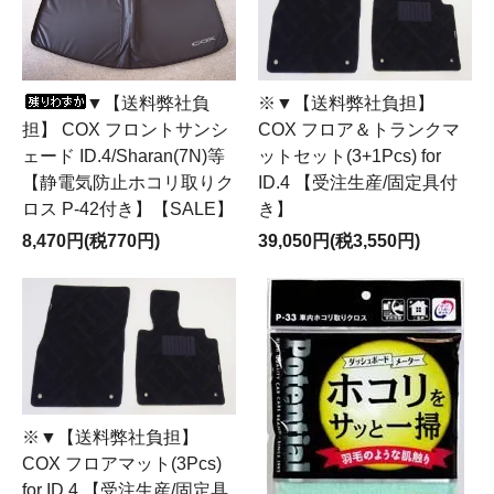
▼【送料弊社負
※▼【送料弊社負担】
担】 COX フロントサンシ
COX フロア＆トランクマ
ェード ID.4/Sharan(7N)等
ットセット(3+1Pcs) for
【静電気防止ホコリ取りク
ID.4 【受注生産/固定具付
ロス P-42付き】【SALE】
き】
8,470円(税770円)
39,050円(税3,550円)
※▼【送料弊社負担】
COX フロアマット(3Pcs)
for ID.4 【受注生産/固定具