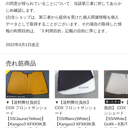
の同意が得られていることについて、当該第三者に対してあらか
じめ確認します。
(2)当ショップは、第三者から提供を受けた個人関連情報を個人
データとして取得することがございます。その場合の取得した情
報の利用目的は、「3.利用目的」記載の目的に準じます。
2022年4月1日改正
売れ筋商品
▼【送料弊社負担】
▼【送料弊社負担】
▼
COX フロントサンシェ
COX フロントサンシェ
負担】 COX
ード
ード
ンシェード
【SS/Jaune(Yellow)】
【SS/Blanc(White)】
【SS/Whit
【Kangoo3 KFKK9K系
【Kangoo3 KFKK9K系
Golf4～8系/T-