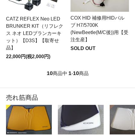
COX HID 補修用HIDバル
CATZ REFLEX Neo LED
ブ H7/5700K
BRUNKER KIT（リフレク
(NewBeetle(M/C後))用【受
ス ネオ LEDブランカーキ
注生産】
ット）【D3S】【取寄せ
品】
SOLD OUT
22,000円(税2,000円)
10
1
10
商品中
-
商品
売れ筋商品