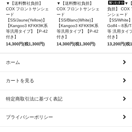
▼【送料弊社負担】
▼【送料弊社負担】
▼
COX フロントサンシェ
COX フロントサンシェ
負担】 COX
ード
ード
ンシェード
【SS/Jaune(Yellow)】
【SS/Blanc(White)】
【SS/Whit
【Kangoo3 KFKK9K系
【Kangoo3 KFKK9K系
Golf4～8系/T-
等汎用タイプ】【P-42
等汎用タイプ】【P-42
等 汎用タイプ
付き】
付き】
付き】
14,300円(税1,300円)
14,300円(税1,300円)
13,200円(税1
ホーム
カートを見る
特定商取引法に基づく表記
プライバシーポリシー