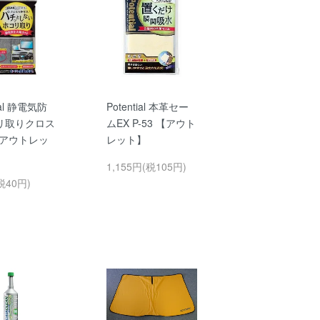
tial 静電気防
Potential 本革セー
リ取りクロス
ムEX P-53 【アウト
 【アウトレッ
レット】
1,155円(税105円)
税40円)