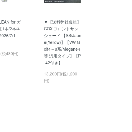
EAN for ガ
▼【送料弊社負担】
1本/2本/4
COX フロントサン
026/7/1
シェード 【SS/Jaun
e(Yellow)】【VW G
olf4～8系/Megane4
円(税480円)
等 汎用タイプ】【P
-42付き】
13,200円(税1,200
円)