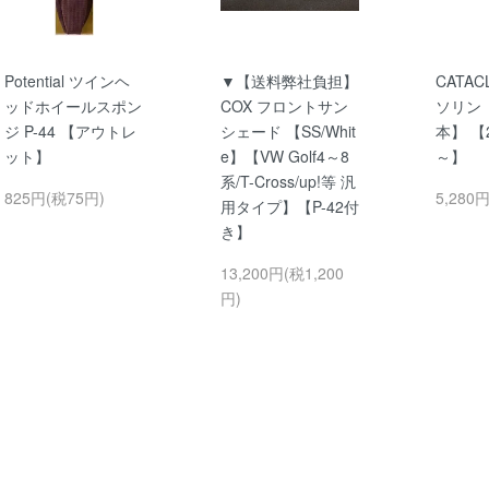
Potential ツインヘ
▼【送料弊社負担】
CATACL
ッドホイールスポン
COX フロントサン
ソリン【
ジ P-44 【アウトレ
シェード 【SS/Whit
本】 【2
ット】
e】【VW Golf4～8
～】
系/T-Cross/up!等 汎
825円(税75円)
5,280
用タイプ】【P-42付
き】
13,200円(税1,200
円)