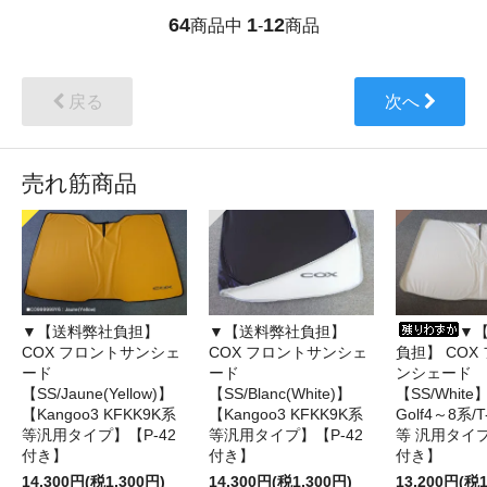
64
1
12
商品中
-
商品
戻る
次へ
売れ筋商品
▼【送料弊社負担】
▼【送料弊社負担】
▼
COX フロントサンシェ
COX フロントサンシェ
負担】 COX
ード
ード
ンシェード
【SS/Jaune(Yellow)】
【SS/Blanc(White)】
【SS/Whit
【Kangoo3 KFKK9K系
【Kangoo3 KFKK9K系
Golf4～8系/T-
等汎用タイプ】【P-42
等汎用タイプ】【P-42
等 汎用タイプ
付き】
付き】
付き】
14,300円(税1,300円)
14,300円(税1,300円)
13,200円(税1